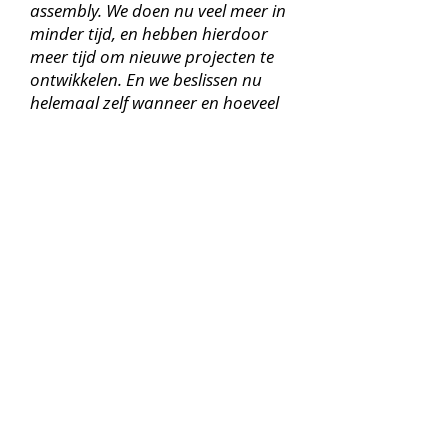
assembly. We doen nu veel meer in
minder tijd, en hebben hierdoor
meer tijd om nieuwe projecten te
ontwikkelen. En we beslissen nu
helemaal zelf wanneer en hoeveel
stuks we produceren.
Jullie hebben dus duidelijk geen
spijt van je beslissing?
Wat dacht je nu zelf? Weet je, bij
het berekenen van dit soort
investeringen is er één ding wat je
niet kan inschatten: de flexibiliteit
en vrijheid, deze zijn
onbetaalbaar.